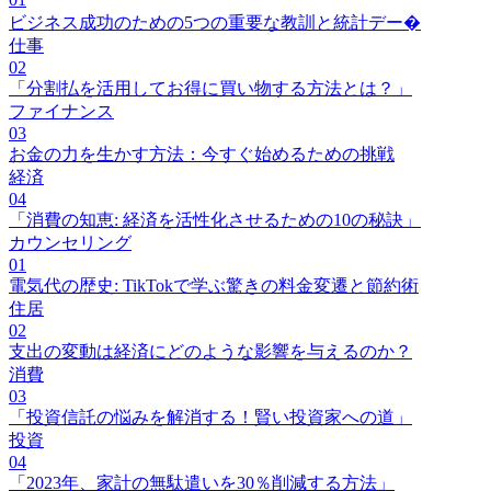
ビジネス成功のための5つの重要な教訓と統計デー�
仕事
02
「分割払を活用してお得に買い物する方法とは？」
ファイナンス
03
お金の力を生かす方法：今すぐ始めるための挑戦
経済
04
「消費の知恵: 経済を活性化させるための10の秘訣」
カウンセリング
01
電気代の歴史: TikTokで学ぶ驚きの料金変遷と節約術
住居
02
支出の変動は経済にどのような影響を与えるのか？
消費
03
「投資信託の悩みを解消する！賢い投資家への道」
投資
04
「2023年、家計の無駄遣いを30％削減する方法」