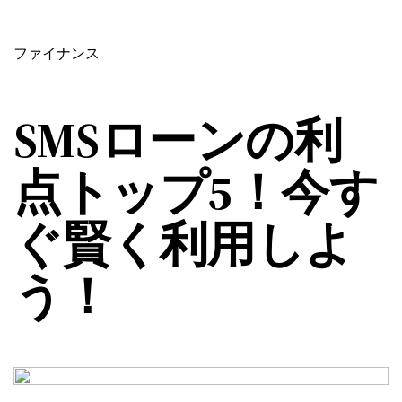
ファイナンス
SMSローンの利
点トップ5！今す
ぐ賢く利用しよ
う！