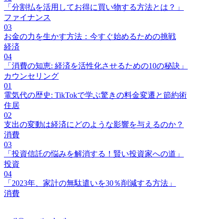
「分割払を活用してお得に買い物する方法とは？」
ファイナンス
03
お金の力を生かす方法：今すぐ始めるための挑戦
経済
04
「消費の知恵: 経済を活性化させるための10の秘訣」
カウンセリング
01
電気代の歴史: TikTokで学ぶ驚きの料金変遷と節約術
住居
02
支出の変動は経済にどのような影響を与えるのか？
消費
03
「投資信託の悩みを解消する！賢い投資家への道」
投資
04
「2023年、家計の無駄遣いを30％削減する方法」
消費